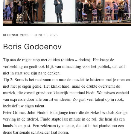
RECENSIE 2025
JUNE 13, 2025
Boris Godoenov
Tip aan de regie: stop met duiden (duiden = doden). Het kaapt de
verbeelding en geeft ook blijk van minachting voor het publiek, dat zelf
niet in staat zou zijn na te denken.
Tip 2: Soms is het raadzaam om naar de muziek te luisteren met je oren en
niet met je eigen genie. Het klinkt hard, maar de drukte overstemt de
muziek, die zoveel grandioos kleurrijk materiaal biedt. We missen eenheid
van expressie door alle onrust en ideeën. Zo gaat veel talent op in rook,
inclusief uw eigen talent.
Peter Grimes. John Findon is de jonge tenor die de zieke Issachah Savage
verving in de titelrol. Findo stapte last minute in de rol, die hem als een
handschoen past. Een zeldzaam type tenor, die tot in het pianissimo een
diepe baritonale schatkelder laat horen.