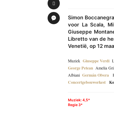
Simon Boccanegra.
voor La Scala, Mi
Giuseppe Montanel
Libretto van de he
Venetië, op 12 maa
Giuseppe Verdi
Muziek
Li
George Petean
Amelia Gr
Germán Olvera
Albiani
Pi
Concertgebouworkest
Koor
Muziek: 4,5*
Regie 3*