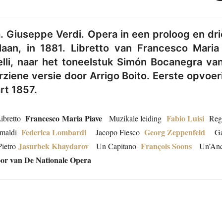
 Giuseppe Verdi. Opera in een proloog en dri
laan, in 1881. Libretto van Francesco Maria
li, naar het toneelstuk Simón Bocanegra van
rziene versie door Arrigo Boito. Eerste opvoeri
rt 1857.
Francesco Maria Piave
Fabio Luisi
bretto
Muzikale leiding
Reg
Federica Lombardi
Georg Zeppenfeld
imaldi
Jacopo Fiesco
Gab
Jasurbek Khaydarov
François Soons
etro
Un Capitano
Un’Ance
 van De Nationale Opera