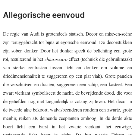
Allegorische eenvoud
De regie van Audi is grotendeels statisch. Decor en mise-en-scène
zijn teruggebracht tot bijna allegorische eenvoud. De decorstukken
zijn sober, donker. Door het donker speelt de belichting een grote
rol, resulterend in het
chiaroscuro
effect (techniek die gebruikmaakt
van sterke contrasten tussen licht en donker om volume en
driedimensionaliteit te suggereren op een plat vlak). Grote panelen
die verschuiven en draaien, suggereren een schip, een kasteel. Een
zwart vierkant symboliseert de nacht, de bevrijdende dood, die voor
de geliefden nog niet toegankelijk is zolang zij leven. Het decor in
de tweede akte bekoort; walvisbeenderen rondom een zwarte, grote
menhir, reiken als deinende zeeplanten omhoog. In de derde akte
boort licht een barst in het zwarte vierkant: het eeuwige,
verlossende licht komt in zicht. De hut waarin Tristan in