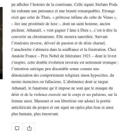
pu afficher l’histoire de la courtisane. Celle signée Stefano Poda
lui redonne une puissance et une beauté remarquables. Etrange
récit que celui de Thaïs, « prêtresse infâme du culte de Vénus »,
– lire une prostituée de luxe -, dont un saint homme, ancien
pécheur, Athanaël, « veut gagner l’âme à Dieu », c’est-à-dire la
convertir au christianisme. Elle mourra sanctifiée. Suivant
l’itinéraire inverse, dévoré de passion et de désir charnel,
l’anachorète s’abimera dans la souffrance et la frustration. Chez
Anatole France – Prix Nobel de littérature 1921 – dont le livret
s’inspire, cette double évolution inversée est nettement ironique :
l’intention satirique peu discutable sonne comme une
dénonciation des comportement religieux sinon hypocrites, du
moins insincères ou fallacieux. L’abstinence dont se targue
Athanaël, le fanatisme qu’il impose ne sont que le masque du
désir et de la violence exercée sur le corps et ses pulsions, sur la
femme aussi. Massenet et son librettiste ont adouci la portée
anticléricale du propos et ont signé un opéra plus lisse et ainsi
plus humain, plus émouvant.