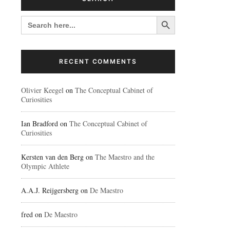
Search Button
SEARCH
FOR:
RECENT COMMENTS
Olivier Keegel
on
The Conceptual Cabinet of
Curiosities
Ian Bradford
on
The Conceptual Cabinet of
Curiosities
Kersten van den Berg
on
The Maestro and the
Olympic Athlete
A.A.J. Reijgersberg
on
De Maestro
fred
on
De Maestro