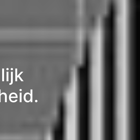
lijk
heid.