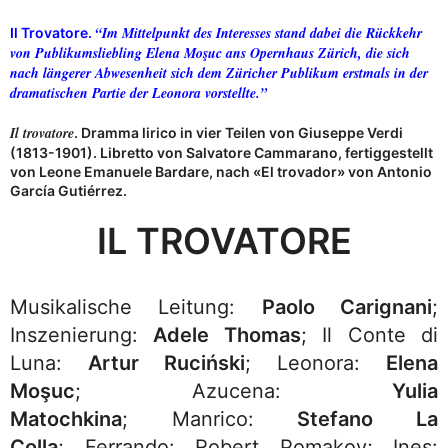
“Im Mittelpunkt des Interesses stand dabei die Rückkehr
Il Trovatore.
von Publikumsliebling
Elena Moşuc
ans Opernhaus Zürich, die sich
nach längerer Abwesenheit sich dem Züricher Publikum erstmals in der
dramatischen Partie der Leonora vorstellte.”
Il trovatore
. Dramma lirico in vier Teilen von Giuseppe Verdi
(1813-1901). Libretto von Salvatore Cammarano, fertiggestellt
von Leone Emanuele Bardare, nach «El trovador» von Antonio
García Gutiérrez.
IL TROVATORE
Musikalische Leitung:
Paolo Carignani
;
Inszenierung:
Adele Thomas
; Il Conte di
Luna:
Artur Ruciński
; Leonora:
Elena
Moşuc
; Azucena:
Yulia
Matochkina
; Manrico:
Stefano La
Colla
; Ferrando: Robert Pomakov; Ines: