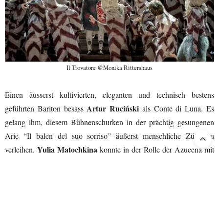
Il Trovatore @Monika Rittershaus
Einen äusserst kultivierten, eleganten und technisch bestens
Artur Ruciński
geführten Bariton besass
als Conte di Luna. Es
gelang ihm, diesem Bühnenschurken in der prächtig gesungenen
Arie “Il balen del suo sorriso” äußerst menschliche Züge zu
Yulia Matochkina
verleihen.
konnte in der Rolle der Azucena mit
stimmlichen Volleinsatz die Zerrissenheit dieser Figur zwischen
Mutterliebe und Rachedurst bestens herausarbeiten. Ihr
dramatischer Mezzosopran mit satter dunkler Tongebung
überzeugte in der berührend gesungenen Arie “Stride la vampa”,
den beiden Duetten mit ihrem Ziehsohn Manrico und dem voller