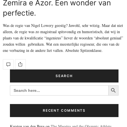
Zemira e Azor. Een wonder van
perfectie.
Was de regie van Nigel Lowery geestig? Jawohl, sehr witzig. Maar dat niet
alleen, de regie was zo magistraal spitsvondig en humoristisch, dat wij in
plaats van de kwalificatie “ingenieus” liever de woorden “absoluut geniaal”
zouden willen gebruiken. Wat een meesterlijke regisseur, die ons van de
ene verbazing in de andere liet vallen. Absolute Spitzenklasse.
SEARCH
Search Button
SEARCH
FOR:
RECENT COMMENTS
Kersten van den Berg
on
The Maestro and the Olympic Athlete