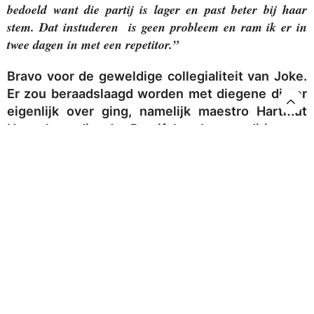
bedoeld want die
partij is lager en past beter bij haar
stem.
Dat instuderen is geen probleem en ram ik er in
twee dagen in met een repetitor.
”
Bravo voor de geweldige collegialiteit van Joke.
Er zou beraadslaagd worden met diegene die er
eigenlijk over ging, namelijk maestro Hartmut
Haenchen die de Parsifal ook zou dirigeren.
Hartmut was nog op vakantie maar er werd een
das ganze Anliegen
fax gestuurd met
. Er kwam een
fax terug waarin Haenchen schreef dat dit
absoluut niet volgens plan Audi zou gaan
gebeuren. Hij had de combinatie van de stemmen
juist zo samengesteld dat ik inderdaad die 3e van
de 2e groep zou zingen en Joke de 3e van de 1e
groep en het plan om een nieuwe erbij te halen
absolut nicht im Frage!
kwam
Wat was ik opgelucht.