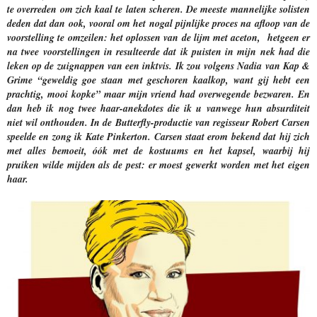
te overreden om zich kaal te laten scheren. De meeste mannelijke solisten
deden dat dan ook, vooral om het nogal pijnlijke proces na afloop van de
voorstelling te omzeilen: het oplossen van de lijm met aceton, hetgeen er
na twee voorstellingen in resulteerde dat ik puisten in mijn nek had die
leken op de zuignappen van een inktvis. Ik zou volgens Nadia van Kap &
Grime “geweldig goe staan met geschoren kaalkop, want gij hebt een
prachtig, mooi kopke” maar mijn vriend had overwegende bezwaren. En
dan heb ik nog twee haar-anekdotes die ik u vanwege hun absurditeit
niet wil onthouden. In de Butterfly-productie van regisseur Robert Carsen
speelde en zong ik Kate Pinkerton. Carsen staat erom bekend dat hij zich
met alles bemoeit, óók met de kostuums en het kapsel, waarbij hij
pruiken wilde mijden als de pest: er moest gewerkt worden met het eigen
haar.