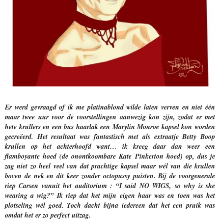
Er werd gevraagd of ik me platinablond wilde laten verven en niet één
maar twee uur voor de voorstellingen aanwezig kon zijn, zodat er met
hete krullers en een bus haarlak een Marylin Monroe kapsel kon worden
gecreëerd. Het resultaat was fantastisch met als extraatje Betty Boop
krullen op het achterhoofd want… ik kreeg daar dan weer een
flamboyante hoed (de onontkoombare Kate Pinkerton hoed) op, dus je
zag niet zo heel veel van dat prachtige kapsel maar wél van die krullen
boven de nek en dit keer zonder octopussy puisten. Bij de voorgenerale
riep Carsen vanuit het auditorium : “I said NO WIGS, so why is she
wearing a wig?” Ik riep dat het mijn eigen haar was en toen was het
plotseling wél goed. Toch dacht bijna iedereen dat het een pruik was
omdat het er zo perfect uitzag.