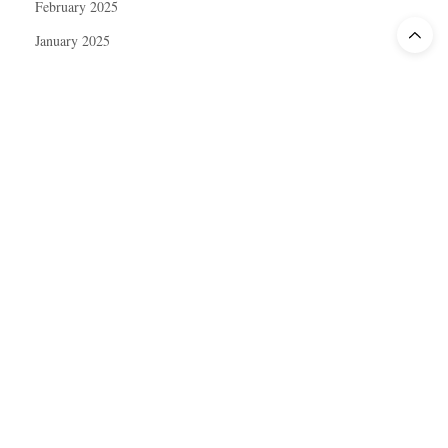
February 2025
January 2025
December 2024
November 2024
October 2024
September 2024
August 2024
July 2024
June 2024
May 2024
April 2024
March 2024
February 2024