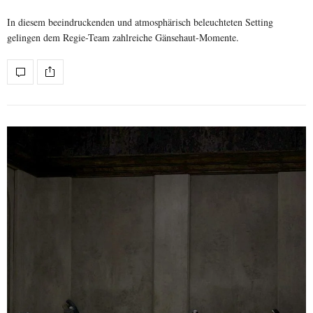
In diesem beeindruckenden und atmosphärisch beleuchteten Setting
gelingen dem Regie-Team zahlreiche Gänsehaut-Momente.