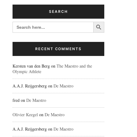
SEARCH
Search Button
SEARCH
FOR:
RECENT COMMENTS
Kersten van den Berg
on
The Maestro and the
Olympic Athlete
A.A.J. Reijgersberg
on
De Maestro
fred
on
De Maestro
Olivier Keegel
on
De Maestro
A.A.J. Reijgersberg
on
De Maestro