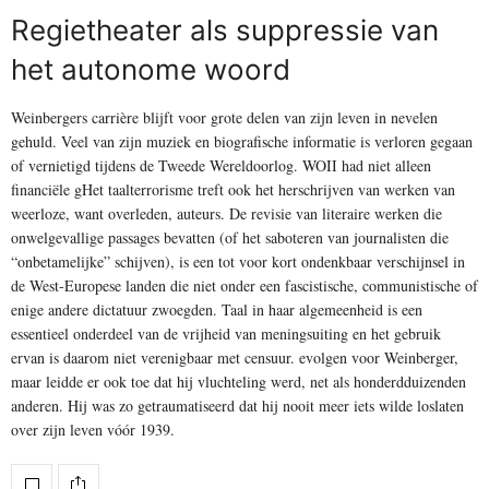
Regietheater als suppressie van
het autonome woord
Weinbergers carrière blijft voor grote delen van zijn leven in nevelen
gehuld. Veel van zijn muziek en biografische informatie is verloren gegaan
of vernietigd tijdens de Tweede Wereldoorlog. WOII had niet alleen
financiële gHet taalterrorisme treft ook het herschrijven van werken van
weerloze, want overleden, auteurs. De revisie van literaire werken die
onwelgevallige passages bevatten (of het saboteren van journalisten die
“onbetamelijke” schijven), is een tot voor kort ondenkbaar verschijnsel in
de West-Europese landen die niet onder een fascistische, communistische of
enige andere dictatuur zwoegden. Taal in haar algemeenheid is een
essentieel onderdeel van de vrijheid van meningsuiting en het gebruik
ervan is daarom niet verenigbaar met censuur. evolgen voor Weinberger,
maar leidde er ook toe dat hij vluchteling werd, net als honderdduizenden
anderen. Hij was zo getraumatiseerd dat hij nooit meer iets wilde loslaten
over zijn leven vóór 1939.