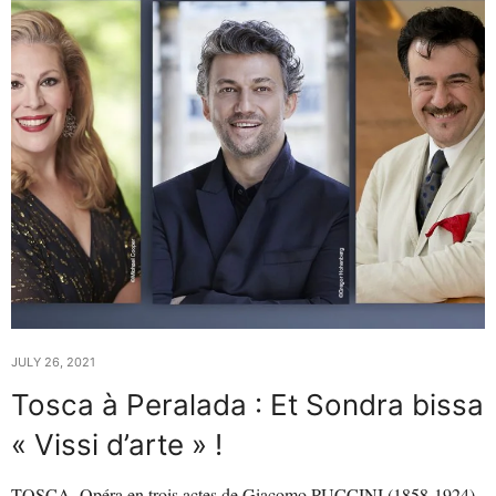
JULY 26, 2021
Tosca à Peralada : Et Sondra bissa
« Vissi d’arte » !
TOSCA. Opéra en trois actes de Giacomo PUCCINI (1858-1924).