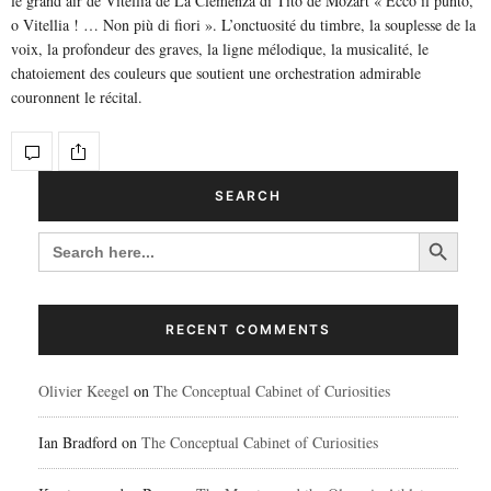
le grand air de Vitellia de La Clemenza di Tito de Mozart « Ecco il punto,
o Vitellia ! … Non più di fiori ». L’onctuosité du timbre, la souplesse de la
voix, la profondeur des graves, la ligne mélodique, la musicalité, le
chatoiement des couleurs que soutient une orchestration admirable
couronnent le récital.
SEARCH
Search Button
SEARCH
FOR:
RECENT COMMENTS
Olivier Keegel
on
The Conceptual Cabinet of Curiosities
Ian Bradford
on
The Conceptual Cabinet of Curiosities