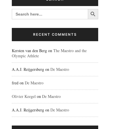
Search Button
SEARCH
FOR:
RECENT COMMENTS
Kersten van den Berg
on
The Maestro and the
Olympic Athlete
A.A.J. Reijgersberg
on
De Maestro
fred
on
De Maestro
Olivier Keegel
on
De Maestro
A.A.J. Reijgersberg
on
De Maestro